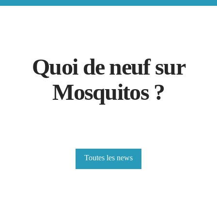
Quoi de neuf sur
Mosquitos ?
[the_grid name= »news-last-4″]
Toutes les news