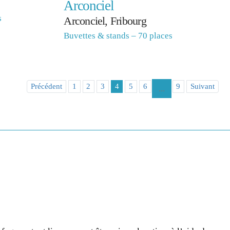
Arconciel
s
Arconciel, Fribourg
Buvettes & stands – 70 places
Précédent
1
2
3
4
5
6
9
Suivant
...