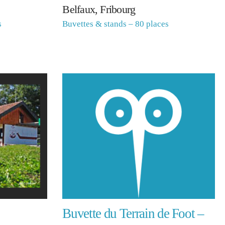
Belfaux, Fribourg
s
Buvettes & stands – 80 places
Buvette du Terrain de Foot –