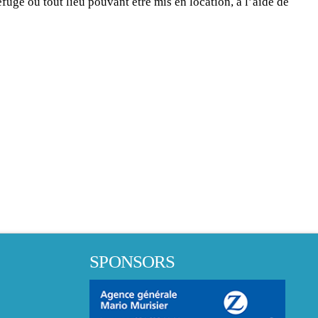
fuge ou tout lieu pouvant être mis en location, à l’aide de
SPONSORS