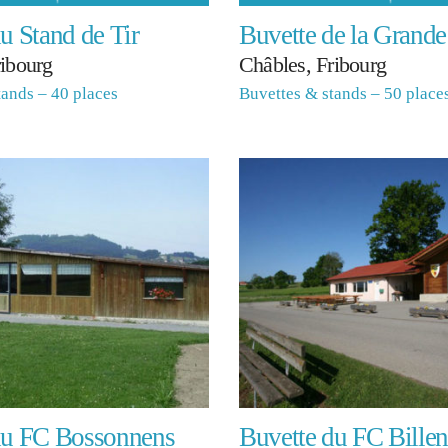
u Stand de Tir
Buvette de la Grande
ribourg
Châbles, Fribourg
tands – 40 places
Buvettes & stands – 50 place
du FC Bossonnens
Buvette du FC Billen