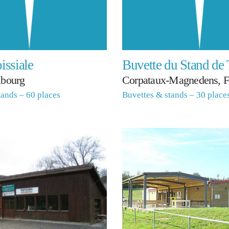
issiale
Buvette du Stand de 
ibourg
Corpataux-Magnedens, F
tands – 60 places
Buvettes & stands – 30 place