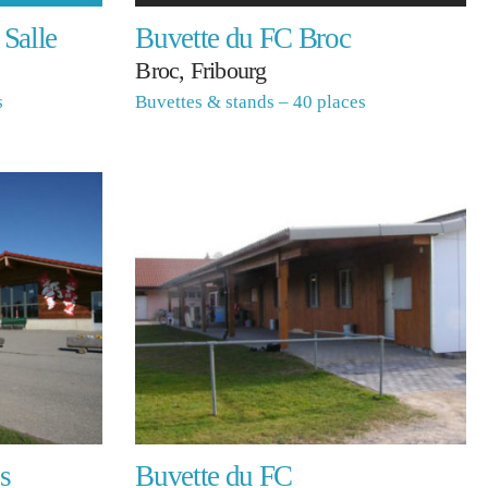
 Salle
Buvette du FC Broc
Broc, Fribourg
s
Buvettes & stands – 40 places
s
Buvette du FC