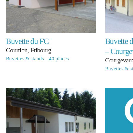
Buvette du FC
Buvette d
Courtion, Fribourg
– Courge
Buvettes & stands – 40 places
Courgevaux
Buvettes & s