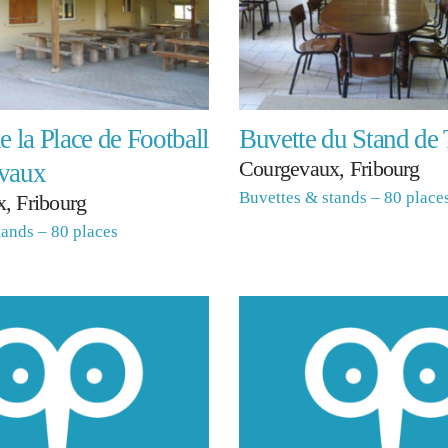
e la Place de Football
Buvette du Stand de 
Courgevaux, Fribourg
vaux
Buvettes & stands – 80 place
, Fribourg
tands – 80 places