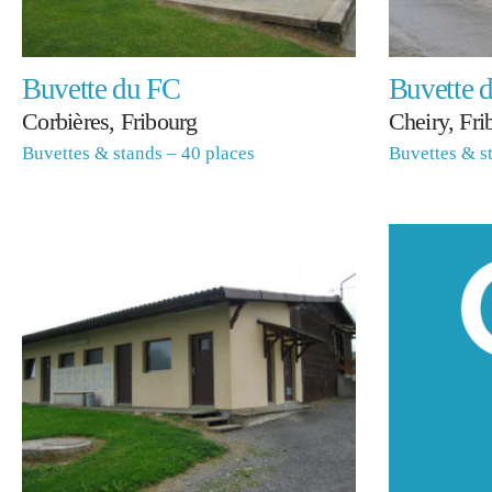
Buvette du FC
Buvette 
Corbières, Fribourg
Cheiry, Fri
Buvettes & stands – 40 places
Buvettes & s