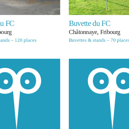
du FC
Buvette du FC
bourg
Châtonnaye, Fribourg
tands – 120 places
Buvettes & stands – 70 place