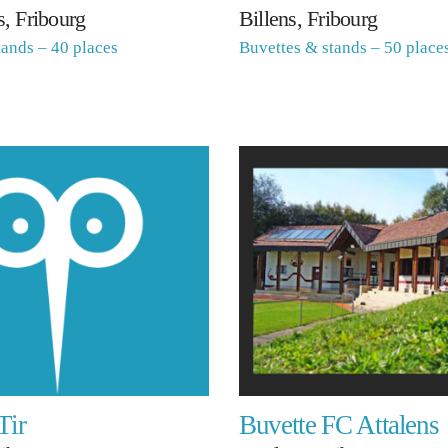
, Fribourg
Billens, Fribourg
tands – 40 places
Buvettes & stands – 50 place
Tir
Buvette FC Attalens