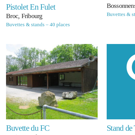
Bossonnens
Pistolet En Fulet
Buvettes & s
Broc, Fribourg
Buvettes & stands – 40 places
Buvette du FC
Stand de 