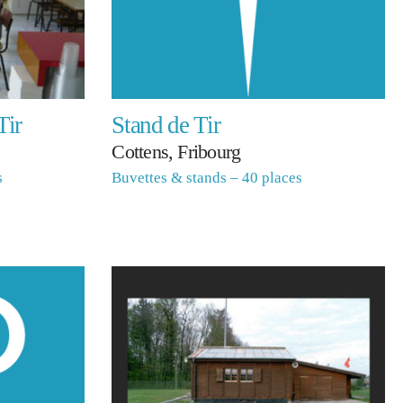
Tir
Stand de Tir
Cottens, Fribourg
s
Buvettes & stands – 40 places