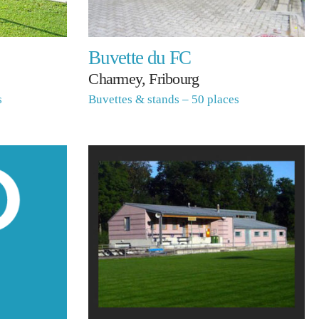
Buvette du FC
Charmey, Fribourg
s
Buvettes & stands – 50 places