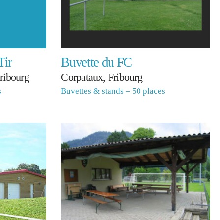
Tir
Buvette du FC
ribourg
Corpataux, Fribourg
s
Buvettes & stands – 50 places