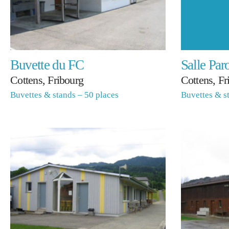
Buvette du FC
Salle Paro
Cottens, Fribourg
Cottens, Fr
Buvettes & stands – 50 places
Buvettes & s