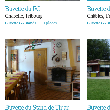
Buvette du FC
Buvette d
Chapelle, Fribourg
Châbles, F
Buvettes & stands – 80 places
Buvettes & s
Buvette du Stand de Tir au
Buvette 