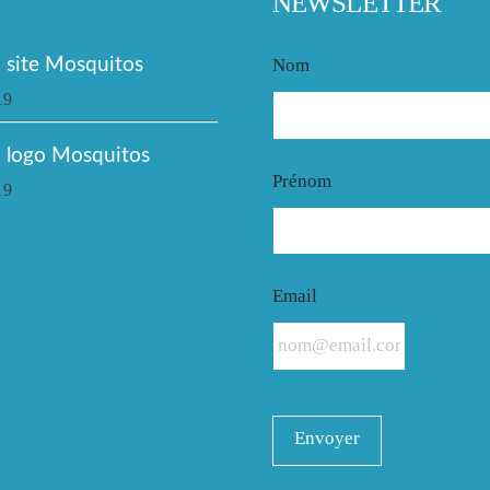
NEWSLETTER
site Mosquitos
Nom
19
 logo Mosquitos
Prénom
19
Email