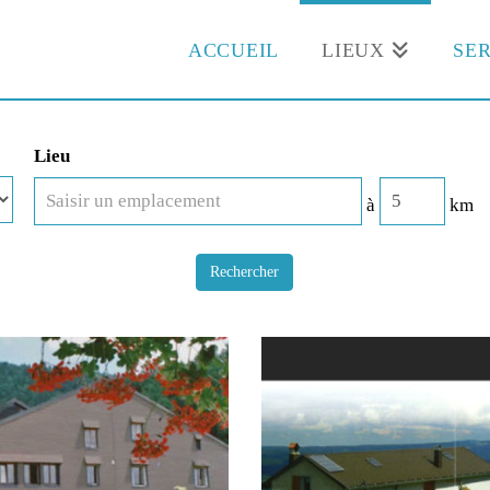
ACCUEIL
LIEUX
SER
Lieu
à
km