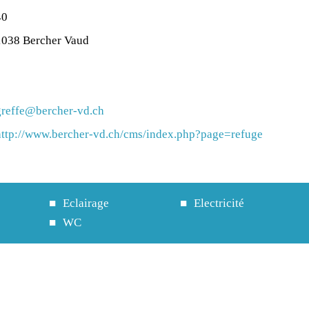
40
1038 Bercher Vaud
greffe@bercher-vd.ch
http://www.bercher-vd.ch/cms/index.php?page=refuge
Eclairage
Electricité
WC