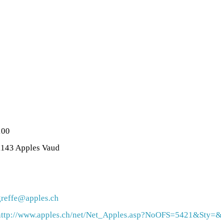
100
1143 Apples Vaud
greffe@apples.ch
http://www.apples.ch/net/Net_Apples.asp?NoOFS=5421&Sty=