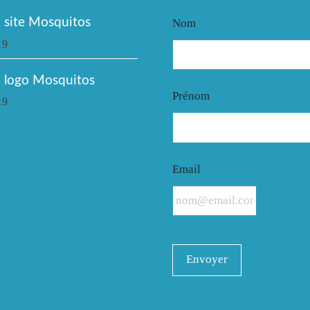
site Mosquitos
Nom
19
 logo Mosquitos
Prénom
19
Email