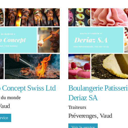
o Concept Swiss Ltd
Boulangerie Patisseri
Deriaz SA
s du monde
Vaud
Traiteurs
Préverenges, Vaud