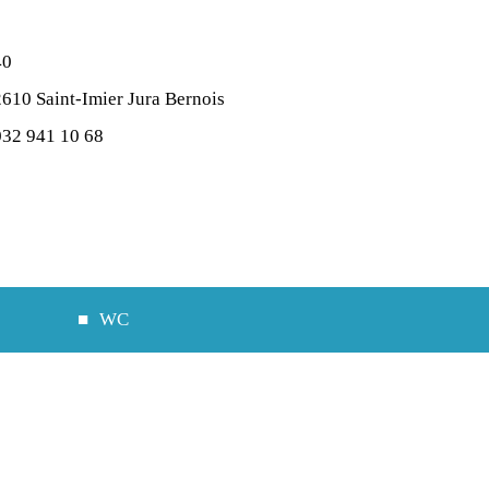
40
2610 Saint-Imier Jura Bernois
032 941 10 68
WC