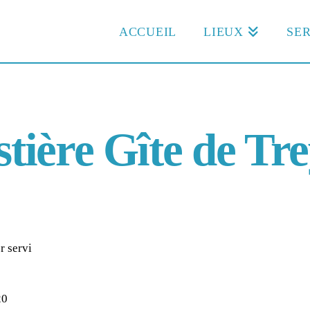
ACCUEIL
LIEUX
SER
tière Gîte de Tr
r servi
20