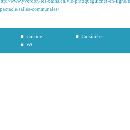
http://www.yverdon-les-bains.ch/vie-pratiqueguichet-en-ligne/
spectacle/salles-communales/
Cuisine
Cuisinière
WC