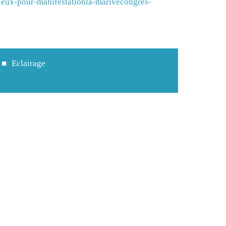
lieux-pour-manifestationla-marivecongres-
Eclairage