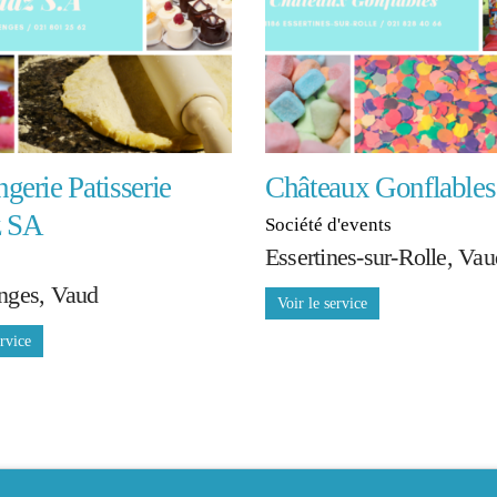
gerie Patisserie
Châteaux Gonflables
z SA
Société d'events
Essertines-sur-Rolle, Vau
nges, Vaud