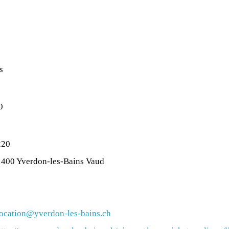
s
0
220
1400 Yverdon-les-Bains Vaud
location@yverdon-les-bains.ch