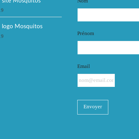
site Mosquitos
Nom
19
 logo Mosquitos
Prénom
19
Email