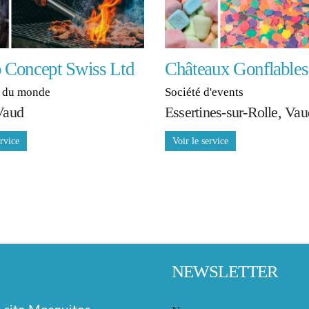
o Concept Swiss Ltd
Châteaux Gonflables
s du monde
Société d'events
Vaud
Essertines-sur-Rolle, Vau
NEWSLETTER