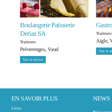
Boulangerie Patisserie
Gastr
Deriaz SA
Traiteur
Aigle, 
Traiteurs
Préverenges, Vaud
EN SAVOIR PLUS
NEWS
Lieux