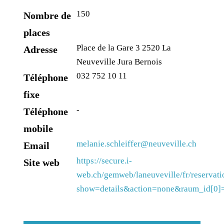
150
Nombre de
places
Place de la Gare 3 2520 La
Adresse
Neuveville Jura Bernois
032 752 10 11
Téléphone
fixe
-
Téléphone
mobile
melanie.schleiffer@neuveville.ch
Email
https://secure.i-
Site web
web.ch/gemweb/laneuveville/fr/reservat
show=details&action=none&raum_id[0]